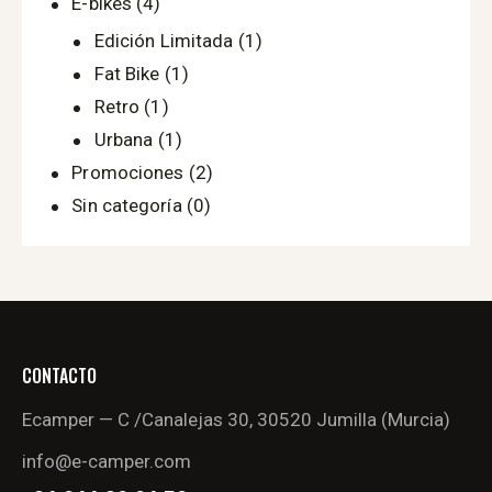
E-bikes
(4)
Edición Limitada
(1)
Fat Bike
(1)
Retro
(1)
Urbana
(1)
Promociones
(2)
Sin categoría
(0)
CONTACTO
Ecamper — C /Canalejas 30, 30520 Jumilla (Murcia)
info@e-camper.com