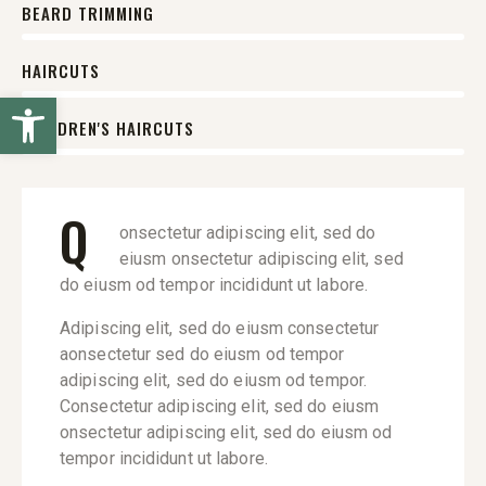
0%
BEARD TRIMMING
Envío gratis para todas las e-bikes. Envíos a toda
España.
0%
HAIRCUTS
Cerrar
Abrir barra de herramientas
8%
CHILDREN'S HAIRCUTS
Q
onsectetur adipiscing elit, sed do
eiusm onsectetur adipiscing elit, sed
do eiusm od tempor incididunt ut labore.
Adipiscing elit, sed do eiusm consectetur
aonsectetur sed do eiusm od tempor
adipiscing elit, sed do eiusm od tempor.
Consectetur adipiscing elit, sed do eiusm
onsectetur adipiscing elit, sed do eiusm od
tempor incididunt ut labore.